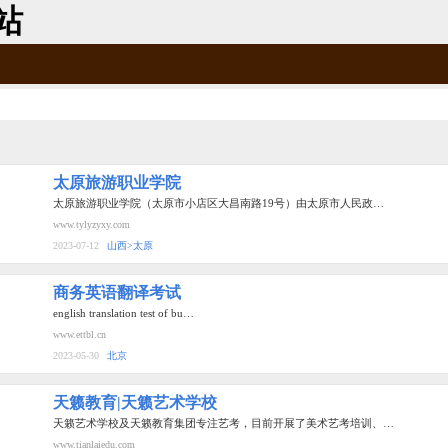
站
太原旅游职业学院
太原旅游职业学院（太原市小店区大昌南路19号）由太原市人民政…
www.tylyzyxy.com
2023-07-12
山西>太原
商务英语翻译考试
english translation test of bu…
www.ettbl.cn
2023-05-30
北京
天籁教育|天籁艺术学校
天籁艺术学校及天籁教育集团专注艺考，目前开展了美术艺考培训、…
www.tianlaiedu.com