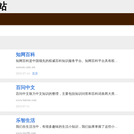
站
知网百科
知网百科是中国领先的权威百科知识服务平台。知网百科平台具有权…
xuewen.cnki.net
2023-07-14
北京
百问中文
百问中文致力中文知识的整理，主要包括知识问答和百科词条两大类…
www.baiven.com
2023-07-11
乐智生活
我们在生活当中，有很多趣味的生活小知识，我们如果掌握了这些小…
www.lzw98.com