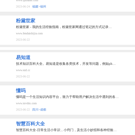
www.qubaike.com
2023-06-24
福建>福州
粉黛世家
粉黛世家 - 我的生活经验指南，粉黛世家网通过笔记的方式记录…
www.fendaishijia.com
2023-06-22
易知道
技术知识百科大全。易知道是收集各类技术，开发等问题，例如ph…
www.ezd.cc
2023-06-22
懂吗
懂吗是一个生活知识内容平台，致力于帮助用户解决生活中遇到的各…
www.mvdm.com
2023-06-22
四川>成都
智慧百科大全
智慧百科大全-日常生活小常识，小窍门，及生活小妙招和各种经验…