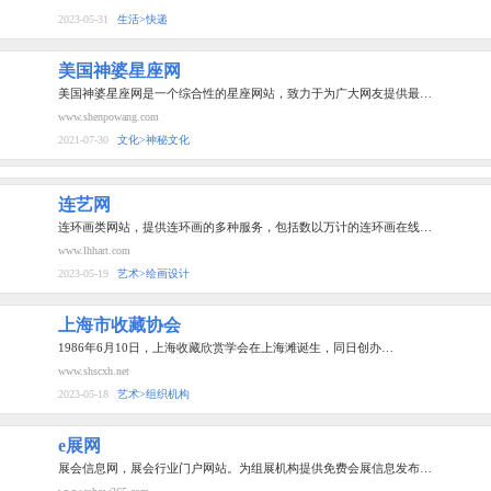
2023-05-31
生活>快递
美国神婆星座网
美国神婆星座网是一个综合性的星座网站，致力于为广大网友提供最…
www.shenpowang.com
2021-07-30
文化>神秘文化
连艺网
连环画类网站，提供连环画的多种服务，包括数以万计的连环画在线…
www.lhhart.com
2023-05-19
艺术>绘画设计
上海市收藏协会
1986年6月10日，上海收藏欣赏学会在上海滩诞生，同日创办…
www.shscxh.net
2023-05-18
艺术>组织机构
e展网
展会信息网，展会行业门户网站。为组展机构提供免费会展信息发布…