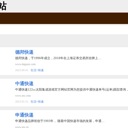
站
德邦快递
德邦快递，于1996年成立，2018年在上海证券交易所挂牌上…
www.deppon.com
2023-06-01
生活>快递
中通快递
中通快递122cc太阳集成游戏官方网站官网为您提供中通快递单号(运单)跟踪查询
www.zto.com
2023-05-31
生活>快递
申通快递
申通快递品牌初创于1993年， 随着中国快递市场的发展，申通…
www.sto.cn