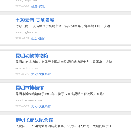
www.ynsugar.com
2023-06-06
经济>资讯
七彩云南·古滇名城
七彩云南·古滇名城位于昆明市晋宁县环湖南路，背靠梁王山、滇池…
www.yngdmc.com
2023-05-25
生活>旅游
昆明动物博物馆
昆明动物博物馆，隶属于中国科学院昆明动物研究所，是国家二级博…
museum.kiz.cas.cn
2023-05-25
文化>文化场馆
昆明市博物馆
昆明市博物馆始建于1982年，位于云南省昆明市官渡区拓东路9…
www.kmmuseum.com
2023-05-25
文化>文化场馆
昆明飞虎队纪念馆
飞虎队，一个饱含荣誉的响亮名字。它是中国人民对二战期间给予了…