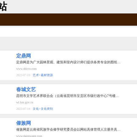
站
定鼎网
定鼎网是为广大园林景观、建筑和室内设计师们提供各类专业的图纸…
www.ddove.com
2023-07-19
艺术>素材资源
春城文艺
昆明市文学艺术界联合会（云南省昆明市呈贡区市级行政中心7号楼…
wl.km.gov.cn
2023-07-14
文化>文化类别
傣族网
傣族网是云南省民族学会傣学研究委员会以网站具体管理人注册并具…
www.daizuwang.com