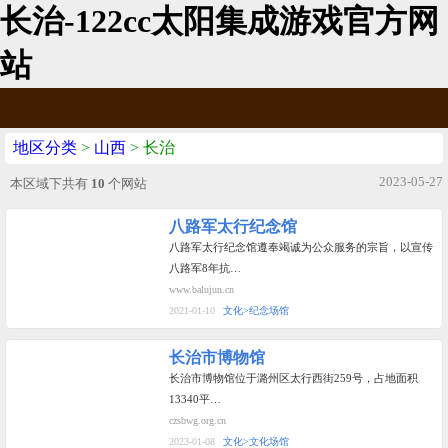
长治-122cc太阳集成游戏官方网
站
地区分类
>
山西
> 长治
2023-05-27
本区域下共有
10
个网站
八路军太行纪念馆
八路军太行纪念馆遵奉竭诚为公众服务的宗旨，以宣传
八路军8年抗…
www.balujun.cn
2021-01-10
文化>纪念场馆
长治市博物馆
长治市博物馆位于潞州区太行西街259号，占地面积
13340平…
czsbwg.org.cn
2023-01-08
文化>文化场馆