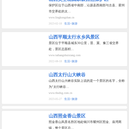
保护区位于山西省中南部，沁源县西南部与古县、霍州
市交界处的太…
www.lingkongshan.cn
2023-02-18
生活>旅游
山西平顺太行水乡风景区
景区位于平顺县城东30公里，晋、翼、豫三省交界
处，景区总面积…
www.taihangshuixiang.com
2022-08-18
生活>旅游
山西太行山大峡谷
山西太行山大峡谷实际上说的是一个景区的名字，全称
为“太行峡谷…
www.thsdxg.com.cn
2023-05-27
生活>旅游
山西照金香山景区
照金香山风景名胜区地处铜川市耀州区照金、庙湾两
镇，整个景区总…