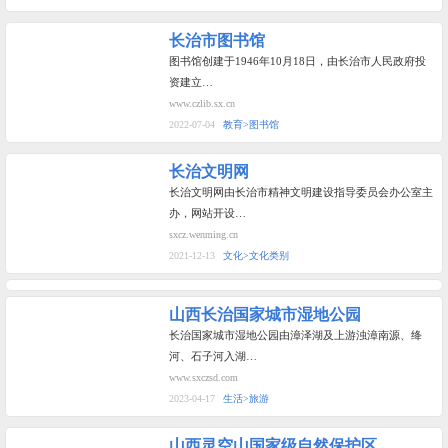
长治市图书馆
图书馆创建于1946年10月18日，由长治市人民政府投
资建立…
www.czlib.sx.cn
2022-07-04
教育>图书馆
长治文明网
长治文明网由长治市精神文明建设指导委员会办公室主
办，网站开设…
sxcz.wenming.cn
2021-12-13
文化>文化类别
山西长治国家城市湿地公园
长治国家城市湿地公园由漳泽湖及上游浊漳南源、绛
河、石子河入湖…
www.sxczsd.com
2023-04-17
生活>旅游
山西灵空山国家级自然保护区