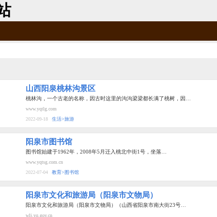
站
山西阳泉桃林沟景区
桃林沟，一个古老的名称，因古时这里的沟沟梁梁都长满了桃树，因…
www.yqtlg.com
2022-09-18
生活>旅游
阳泉市图书馆
图书馆始建于1962年，2008年5月迁入桃北中街1号，坐落…
www.yqtsg.com.cn
2022-07-04
教育>图书馆
阳泉市文化和旅游局（阳泉市文物局）
阳泉市文化和旅游局（阳泉市文物局）（山西省阳泉市南大街23号…
wlj.yq.gov.cn