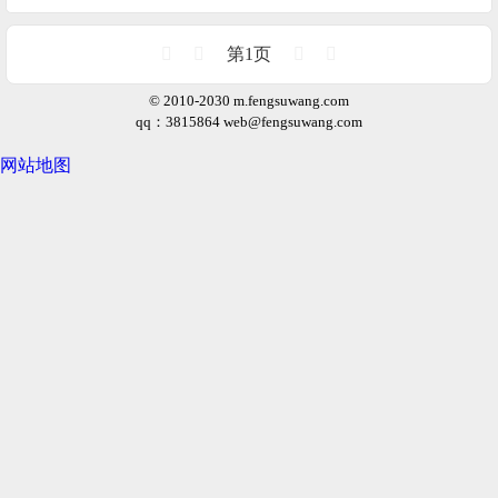
第1页
© 2010-2030 m.fengsuwang.com
qq：3815864
web@fengsuwang.com
网站地图