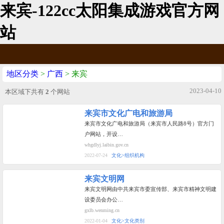
来宾-122cc太阳集成游戏官方网
站
地区分类
>
广西
> 来宾
2023-04-10
本区域下共有
2
个网站
来宾市文化广电和旅游局
来宾市文化广电和旅游局（来宾市人民路8号）官方门
户网站，开设…
whgdlyj.laibin.gov.cn
2022-07-24
文化>组织机构
来宾文明网
来宾文明网由中共来宾市委宣传部、来宾市精神文明建
设委员会办公…
gxlb.wenming.cn
2022-01-04
文化>文化类别