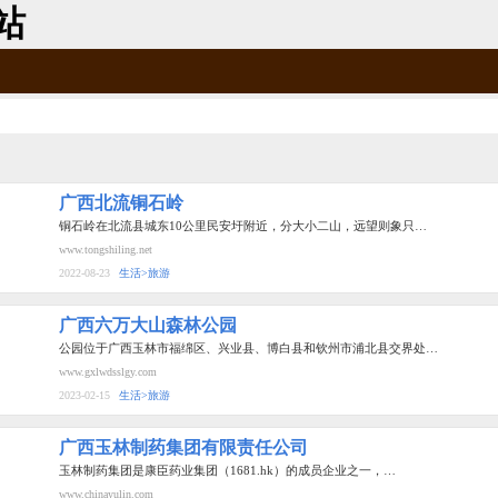
站
广西北流铜石岭
铜石岭在北流县城东10公里民安圩附近，分大小二山，远望则象只…
www.tongshiling.net
2022-08-23
生活>旅游
广西六万大山森林公园
公园位于广西玉林市福绵区、兴业县、博白县和钦州市浦北县交界处…
www.gxlwdsslgy.com
2023-02-15
生活>旅游
广西玉林制药集团有限责任公司
玉林制药集团是康臣药业集团（1681.hk）的成员企业之一，…
www.chinayulin.com