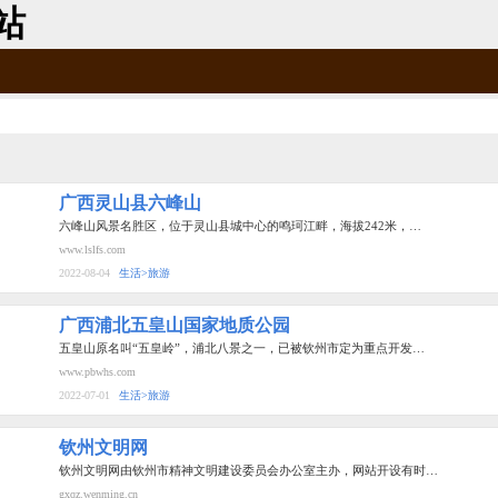
站
广西灵山县六峰山
六峰山风景名胜区，位于灵山县城中心的鸣珂江畔，海拔242米，…
www.lslfs.com
2022-08-04
生活>旅游
广西浦北五皇山国家地质公园
五皇山原名叫“五皇岭”，浦北八景之一，已被钦州市定为重点开发…
www.pbwhs.com
2022-07-01
生活>旅游
钦州文明网
钦州文明网由钦州市精神文明建设委员会办公室主办，网站开设有时…
gxqz.wenming.cn