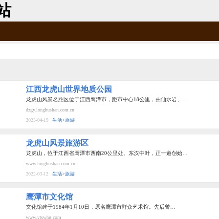
站
江西龙虎山世界地质公园
龙虎山风景名胜区位于江西鹰潭市，距市中心18公里，由仙水岩、…
dzgy.longhushan.com.cn
2023-04-19
生活>旅游
龙虎山风景旅游区
龙虎山，位于江西省鹰潭市西南20公里处。东汉中叶，正一道创始…
www.longhushan.com.cn
2022-03-12
生活>旅游
鹰潭市文化馆
文化馆建于1984年1月10日，原名鹰潭市群众艺术馆。先后曾…
www.ytswhg.com