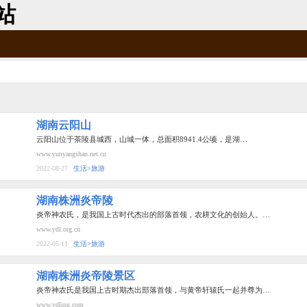
站
湖南云阳山
云阳山位于茶陵县城西，山城一体，总面积8941.4公顷，是湖…
www.yunyangshan.net.cn
2022-08-27
生活>旅游
湖南株洲炎帝陵
炎帝神农氏，是我国上古时代杰出的部落首领，农耕文化的创始人。…
www.ydl.org.cn
2022-05-11
生活>旅游
湖南株洲炎帝陵景区
炎帝神农氏是我国上古时期杰出部落首领，与黄帝轩辕氏一起并尊为…
www.ydling.com