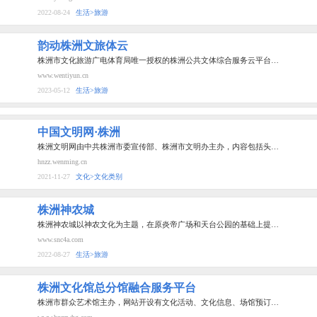
2022-08-24
生活>旅游
韵动株洲文旅体云
株洲市文化旅游广电体育局唯一授权的株洲公共文体综合服务云平台…
www.wentiyun.cn
2023-05-12
生活>旅游
中国文明网·株洲
株洲文明网由中共株洲市委宣传部、株洲市文明办主办，内容包括头…
hnzz.wenming.cn
2021-11-27
文化>文化类别
株洲神农城
株洲神农城以神农文化为主题，在原炎帝广场和天台公园的基础上提…
www.snc4a.com
2022-08-27
生活>旅游
株洲文化馆总分馆融合服务平台
株洲市群众艺术馆主办，网站开设有文化活动、文化信息、场馆预订…