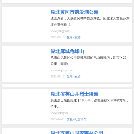
湖北黄冈市遗爱湖公园
遗爱湖者，天赐黄冈城中自然湖也。因北宋大文豪苏东
坡在黄州作《…
www.yahgy.com
2022-08-10
生活>旅游
湖北麻城龟峰山
龟峰山风景区位于麻城东部的龟山镇境内，距市区25
公里，国家a…
www.mcgfsly.com
2022-08-10
生活>旅游
湖北省英山县烈士陵园
英山烈士陵园始建于1956年，占地面积53280平方米，
位于…
www.yslsly.cn
2023-04-05
文化>纪念场馆
湖北五脑山国家森林公园