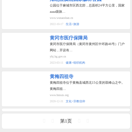
公园位于麻城市区西北部，总面积24平方公里，国家
aaaa级旅…
www.wunaoshan.cn
2022-10-17
生活>旅游
黄冈市医疗保障局
黄冈市医疗保障局（黄冈市黄州区中环路46号）门户
网站，开设有…
ybj.hg.gov.cn
2023-03-11
健康>组织机构
黄梅四祖寺
黄梅四祖寺位于黄梅县城西北15公里的双峰山之中。
黄梅四祖…
www.hmszs.org
2020-12-31
文化>宗教信仰
第1页