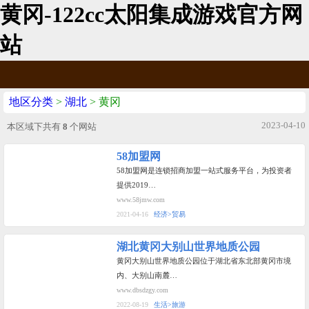
黄冈-122cc太阳集成游戏官方网
站
地区分类
>
湖北
> 黄冈
2023-04-10
本区域下共有
8
个网站
58加盟网
58加盟网是连锁招商加盟一站式服务平台，为投资者
提供2019…
www.58jmw.com
2021-04-16
经济>贸易
湖北黄冈大别山世界地质公园
黄冈大别山世界地质公园位于湖北省东北部黄冈市境
内、大别山南麓…
www.dbsdzgy.com
2022-08-19
生活>旅游