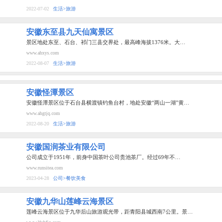
2022-07-02
生活>旅游
安徽东至县九天仙寓景区
景区地处东至、石台、祁门三县交界处，最高峰海拔1376米。大…
www.ahxys.com
2022-08-07
生活>旅游
安徽怪潭景区
安徽怪潭景区位于石台县横渡镇钓鱼台村，地处安徽“两山一湖”黄…
www.ahgtjq.com
2022-08-20
生活>旅游
安徽国润茶业有限公司
公司成立于1951年，前身中国茶叶公司贵池茶厂。经过69年不…
www.runsitea.com
2023-04-28
公司>餐饮美食
安徽九华山莲峰云海景区
莲峰云海景区位于九华后山旅游观光带，距青阳县城西南7公里。景…