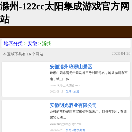
滁州-122cc太阳集成游戏官方网
站
地区分类
>
安徽
> 滁州
2023-04-29
本区域下共有
16
个网站
安徽滁州琅琊山景区
琅琊山因东晋元帝司马睿王号封而得名，地处滁州市西
南，城山一体…
www.琅琊山风景区.com
2022-08-15
生活>旅游
安徽明光酒业有限公司
公司的前身是国营安徽省明光酒厂。1949年8月，在四
家私人槽…
www.mingguangjiuye.com
2023-04-29
公司>餐饮美食