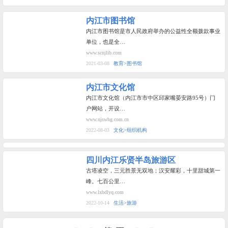
内江市图书馆
内江市图书馆是市人民政府举办的公益性全额拨款事业
单位，也是全…
www.scnjlib.com
2021-03-08
教育>图书馆
内江市文化馆
内江市文化馆（内江市市中区邱家嘴晏安路95号）门
户网站，开设…
www.njswhg.com.cn
2022-08-03
文化>组织机构
四川内江乐贤半岛旅游区
古塔凌空，三元胜景无双地；汉安耀彩，十里甜城第一
峰。七百公里…
www.lxbdlyq.com
2022-10-14
生活>旅游