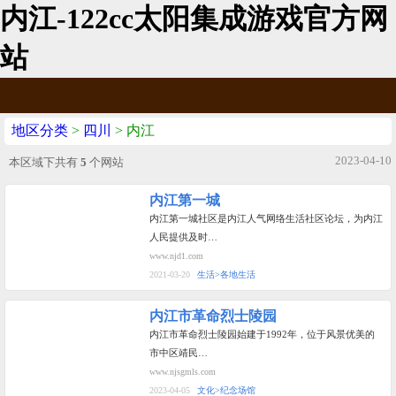
内江-122cc太阳集成游戏官方网
站
地区分类
>
四川
> 内江
2023-04-10
本区域下共有
5
个网站
内江第一城
内江第一城社区是内江人气网络生活社区论坛，为内江
人民提供及时…
www.njd1.com
2021-03-20
生活>各地生活
内江市革命烈士陵园
内江市革命烈士陵园始建于1992年，位于风景优美的
市中区靖民…
www.njsgmls.com
2023-04-05
文化>纪念场馆